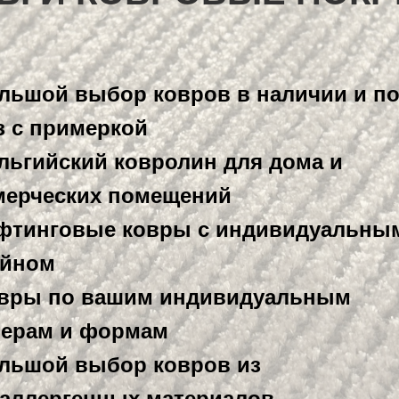
льшой выбор ковров в наличии и п
з с примеркой
льгийский ковролин для дома и
мерческих помещений
фтинговые ковры с индивидуальны
айном
вры по вашим индивидуальным
мерам и формам
льшой выбор ковров из
аллергенных материалов