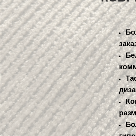
Бо
зака
Бе
ком
Та
диз
Ко
раз
Бо
гипо