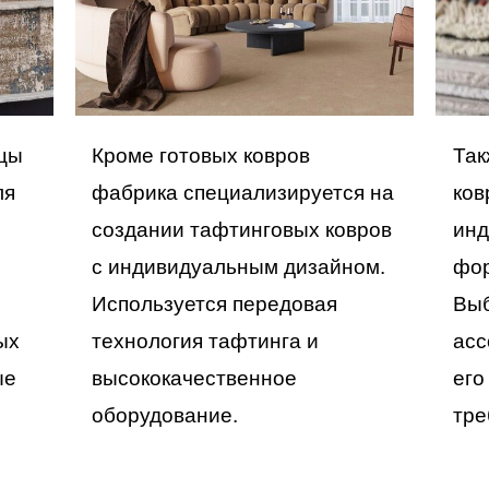
Так
зцы
Кроме готовых ковров
ков
ля
фабрика специализируется на
инд
создании тафтинговых ковров
фо
с индивидуальным дизайном.
Выб
Используется передовая
асс
ых
технология тафтинга и
его
ые
высококачественное
тре
.
оборудование.