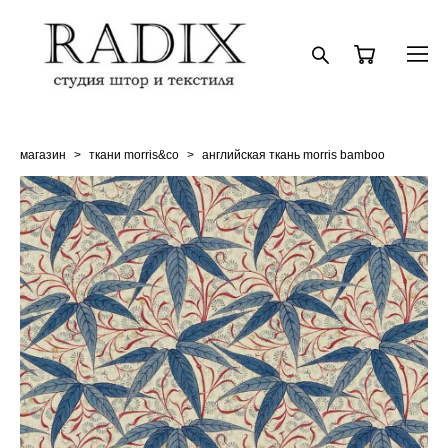
магазин
>
ткани morris&co
>
английская ткань morris bamboo