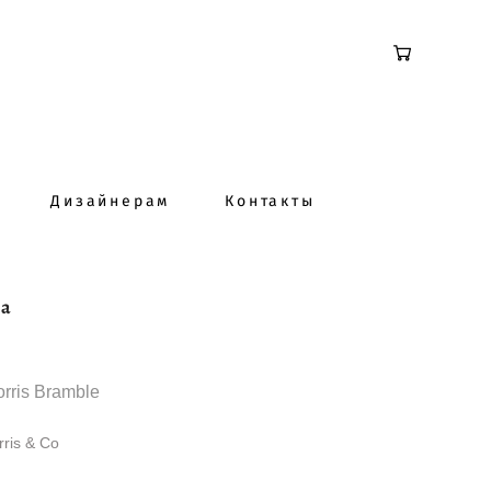
Дизайнерам
Контакты
ка
rris Bramble
rris & Co