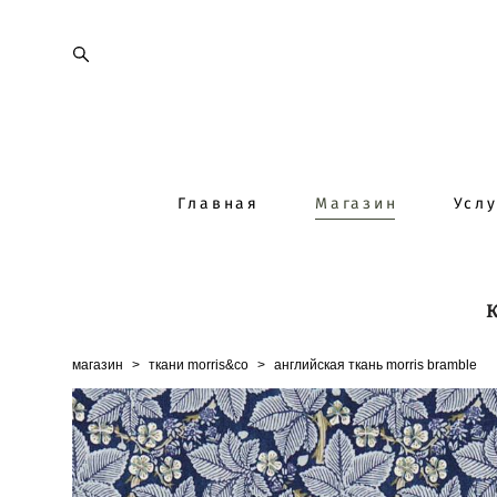
Главная
Магазин
Усл
магазин
>
ткани morris&co
>
английская ткань morris bramble